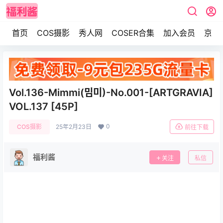
首页
COS摄影
秀人网
COSER合集
加入会员
京东
Vol.136-Mimmi(밈미)-No.001-[ARTGRAVIA]
VOL.137 [45P]
0
COS摄影
25年2月23日
前往下载
福利酱
关注
私信