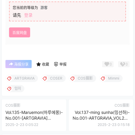
您当前的等级为
游客
请先
登录
百度网盘
0
0
海报分享
收藏
举报
ARTGRAVIA
COSER
COS摄影
Mimmi
밈미
COS摄影
COS摄影
Vol.135-Maruemon(마루에몽)-
Vol.137-ming sunha(밍선하)-
No.001-[ARTGRAVIA]
No.001-ARTGRAVIA_VOL243
VOL.150 [30P]
[84P]
2025-2-23 0:05:22
2025-2-23 0:15:18