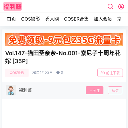
首页
COS摄影
秀人网
COSER合集
加入会员
京东
Vol.147-猫田圣奈奈-No.001-索尼子十周年花
嫁 [35P]
0
COS摄影
25年2月23日
前往下载
福利酱
关注
私信