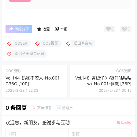
0
0
海报分享
收藏
举报
COSER
COS摄影
猫田圣奈奈
索尼子十周年花嫁
COS摄影
COS摄影
Vol.144-奶狮不咬人-No.001-
Vol.148-宵绒仔(小容仔咕咕咕
G36C [10P]
w)-No.001-调教 [36P]
2025-2-23 1:22:33
2025-2-23 1:30:15
0 条回复
文章作者
管理员
A
M
欢迎您，新朋友，感谢参与互动！
确认修改