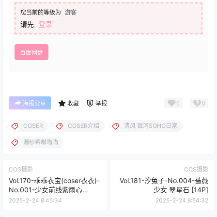
您当前的等级为
游客
请先
登录
百度网盘
0
0
海报分享
收藏
举报
COSER
COSER介绍
清风 银河SOHO日常
源纱希喵喵喵
COS摄影
COS摄影
Vol.170-乖乖衣宝(coser衣衣)-
Vol.181-汐兔子-No.004-蔷薇
No.001-少女前线紫雨心
少女 翠星石 [14P]
[14P]
2025-2-24 8:45:34
2025-2-24 8:54:32