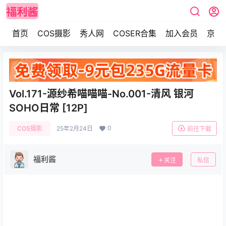
首页
COS摄影
秀人网
COSER合集
加入会员
京东
Vol.171-源纱希喵喵喵-No.001-清风 银河
SOHO日常 [12P]
0
COS摄影
25年2月24日
前往下载
福利酱
关注
私信