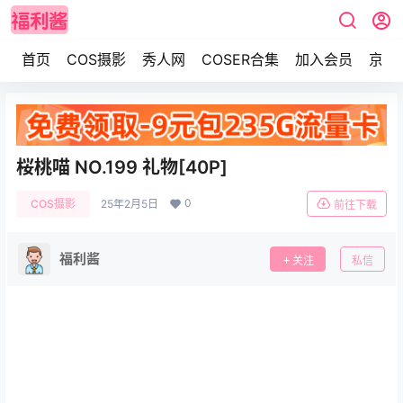
首页
COS摄影
秀人网
COSER合集
加入会员
京东
桜桃喵 NO.199 礼物[40P]
0
COS摄影
25年2月5日
前往下载
福利酱
关注
私信