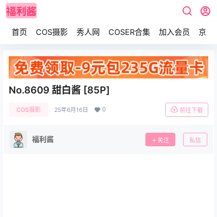
首页
COS摄影
秀人网
COSER合集
加入会员
京东
No.8609 甜白酱 [85P]
0
COS摄影
25年6月16日
前往下载
福利酱
关注
私信