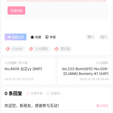
百度网盘
0
0
海报分享
收藏
举报
COSER
COS摄影
甜白酱
COS摄影
秀人网
COS摄影
No.8608 白芷yy [86P]
Vol.233-Bomi(보미)-No.009-
[DJAWA] Bomistry #1 [44P]
2025-6-16 12:03:35
2025-6-16 14:35:49
0 条回复
文章作者
管理员
A
M
欢迎您，新朋友，感谢参与互动！
确认修改