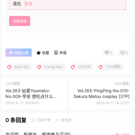
请先
登录
百度网盘
1
0
海报分享
收藏
举报
Bath Girl
Candy Ball
COSER
COS摄影
COS摄影
COS摄影
Vol.263-幼愛Youmeko-
Vol.265-PingPing-No.010-
No.009-早安 想吃点什么
Sakura Matou cosplay [37P]
[28P]
2025-6-17 16:06:41
2025-6-17 16:32:57
0 条回复
文章作者
管理员
A
M
欢迎您，新朋友，感谢参与互动！
确认修改