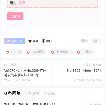
请先
登录
百度网盘
0
0
海报分享
收藏
举报
COSER
COS摄影
七七娜娜子
小僵尸
COS摄影
COS摄影
秀人网
Vol.270-女主K-No.009-红色
No.8626 小逗逗 [82P]
毛衣的丰满妹妹 [101P]
2025-6-17 18:08:52
2025-6-17 21:43:33
0 条回复
文章作者
管理员
A
M
欢迎您，新朋友，感谢参与互动！
确认修改