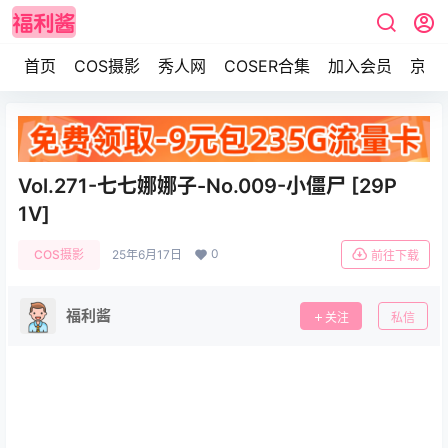
首页
COS摄影
秀人网
COSER合集
加入会员
京东
Vol.271-七七娜娜子-No.009-小僵尸 [29P
1V]
0
COS摄影
25年6月17日
前往下载
福利酱
关注
私信