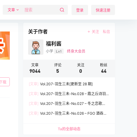
文章
登录
快速注册
关于作者
关注
私信
福利酱
小学
Lv1
终身大会员
文章
评论
关注
粉丝
9044
5
0
44
下载
[文章]
Vol.207-羽生三未[更新至 28 期]
[文章]
Vol.207-羽生三未-No.028 – 霞之丘诗羽兔
女郎 [37P]
[文章]
Vol.207-羽生三未-No.027 – 冬之恋歌
[37P]
[文章]
Vol.207-羽生三未-No.026 – FGO 酒吞童
子女仆 [20P]
Ta的全部动态