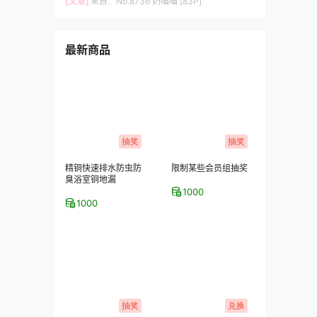
[文章]
来自：
No.8736 奶喵喵 [83P]
最新商品
抽奖
抽奖
精铜快速排水防虫防
限制某些会员组抽奖
臭浴室铜地漏
1000
1000
抽奖
兑换