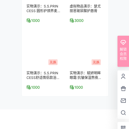
实物演示：S.S.PRIN
虚拟物品演示：瑟尤
CESS 圆形护颈荞麦
丽恩玻尿酸护唇膏
保健枕
1000
3000
解锁
会员
权限
兑换
兑换
实物演示：S.S.PRIN
实物演示：赋妍明眸
CESS舒适情侣款浴室
眼霜 抗皱保湿熬夜去
拖鞋–2双装
黑眼圈 经典热销爆款
1000
1000