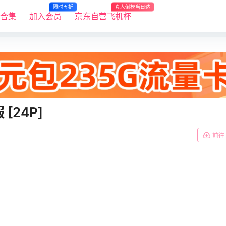
限时五折
真人倒模当日达
R合集
加入会员
京东自营飞机杯
 [24P]
前往