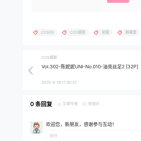
COSER
COS摄影
常服
朝霧愛
COS摄影
Vol.302-陈妮妮UNI-No.010-油亮丝足2 [32P]
2025-6-18 17:50:27
0 条回复
文章作者
管理员
A
M
欢迎您，新朋友，感谢参与互动！