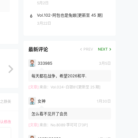
5月2日
6
Vol.102-阿包也是兔娘[更新至 45 期]
3月22日
最新评论
PREV
NEXT
333985
3月5日
每天都在战争，希望2026和平.
[文章]
来自：
Vol.024-白银81[更新至 25 期]
女神
1月30日
之静美
怎么看不见开了会员
认修改
[文章]
来自：
No.8089 李可可 [73P]