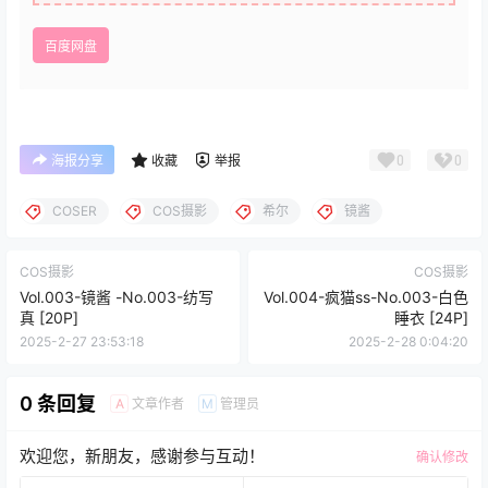
百度网盘
0
0
海报分享
收藏
举报
COSER
COS摄影
希尔
镜酱
COS摄影
COS摄影
Vol.003-镜酱 -No.003-纺写
Vol.004-疯猫ss-No.003-白色
真 [20P]
睡衣 [24P]
2025-2-27 23:53:18
2025-2-28 0:04:20
0 条回复
文章作者
管理员
A
M
欢迎您，新朋友，感谢参与互动！
确认修改