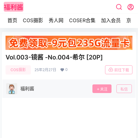
首页
COS摄影
秀人网
COSER合集
加入会员
京东
Vol.003-镜酱 -No.004-希尔 [20P]
0
COS摄影
25年2月27日
前往下载
福利酱
关注
私信