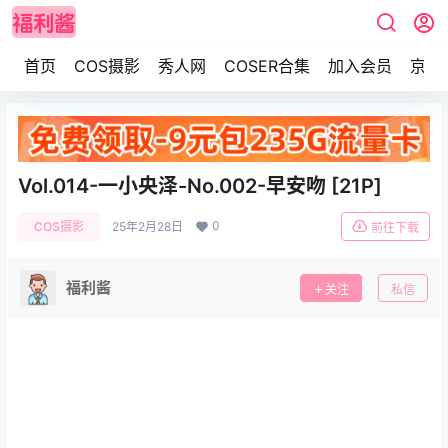
首页
COS摄影
秀人网
COSER合集
加入会员
京东
Vol.014-一小央泽-No.002-早安吻 [21P]
0
COS摄影
25年2月28日
前往下载
福利酱
关注
私信