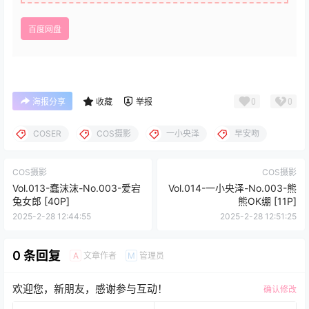
百度网盘
0
0
海报分享
收藏
举报
COSER
COS摄影
一小央泽
早安吻
COS摄影
COS摄影
Vol.013-蠢沫沫-No.003-爱宕
Vol.014-一小央泽-No.003-熊
兔女郎 [40P]
熊OK绷 [11P]
2025-2-28 12:44:55
2025-2-28 12:51:25
0 条回复
文章作者
管理员
A
M
欢迎您，新朋友，感谢参与互动！
确认修改