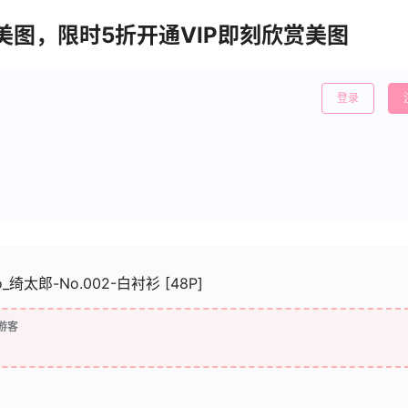
清美图，限时5折开通VIP即刻欣赏美图
登录
aro_绮太郎-No.002-白衬衫 [48P]
游客