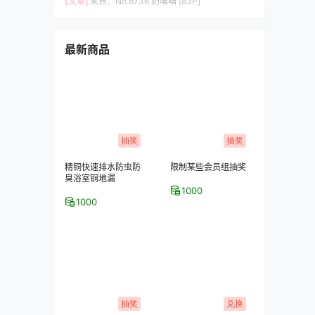
[文章]
来自：
No.8736 奶喵喵 [83P]
最新商品
抽奖
抽奖
精铜快速排水防虫防
限制某些会员组抽奖
臭浴室铜地漏
1000
1000
抽奖
兑换