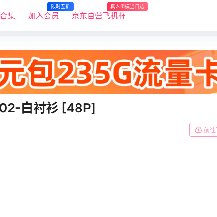
限时五折
真人倒模当日达
R合集
加入会员
京东自营飞机杯
002-白衬衫 [48P]
前往