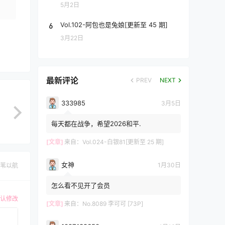
5月2日
6
Vol.102-阿包也是兔娘[更新至 45 期]
3月22日
最新评论
PREV
NEXT
333985
3月5日
每天都在战争，希望2026和平.
[文章]
来自：
Vol.024-白银81[更新至 25 期]
女神
1月30日
苇以航
怎么看不见开了会员
认修改
[文章]
来自：
No.8089 李可可 [73P]