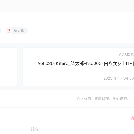
绮太郎
COS摄影
Vol.026-Kitaro_绮太郎-No.003-白喵女友 [41P]
2025-3-1 1:04:00
心之所向，素履以往，生如逆旅，一
确