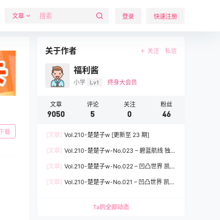
文章
登录
快速注册
关于作者
关注
私信
福利酱
小学
Lv1
终身大会员
文章
评论
关注
粉丝
9050
5
0
46
下载
[文章]
Vol.210-楚楚子w [更新至 23 期]
[文章]
Vol.210-楚楚子w-No.023 – 碧蓝航线 独
角兽 [11P]
[文章]
Vol.210-楚楚子w-No.022 – 凹凸世界 凯莉
安莉洁凯柠 [25P]
[文章]
Vol.210-楚楚子w-No.021 – 凹凸世界 凯莉
安莉洁 [22P]
Ta的全部动态