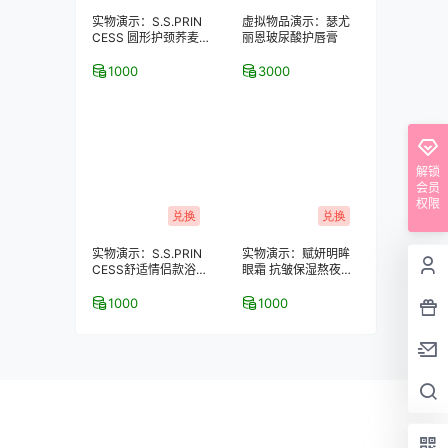
实物演示：S.S.PRIN
虚拟物品演示：瑟尤
CESS 圆形护颈荞麦
丽恩玻尿酸护唇膏
保健枕
1000
3000
解锁
会员
权限
兑换
兑换
实物演示：S.S.PRIN
实物演示：赋妍明眸
CESS舒适情侣款浴室
眼霜 抗皱保湿熬夜去
拖鞋–2双装
黑眼圈 经典热销爆款
1000
1000