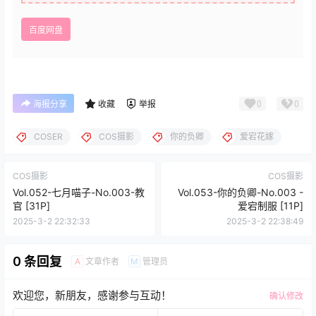
百度网盘
0
0
海报分享
收藏
举报
COSER
COS摄影
你的负卿
爱宕花嫁
COS摄影
COS摄影
Vol.052-七月喵子-No.003-教
Vol.053-你的负卿-No.003 -
官 [31P]
爱宕制服 [11P]
2025-3-2 22:32:33
2025-3-2 22:38:49
0 条回复
文章作者
管理员
A
M
欢迎您，新朋友，感谢参与互动！
确认修改