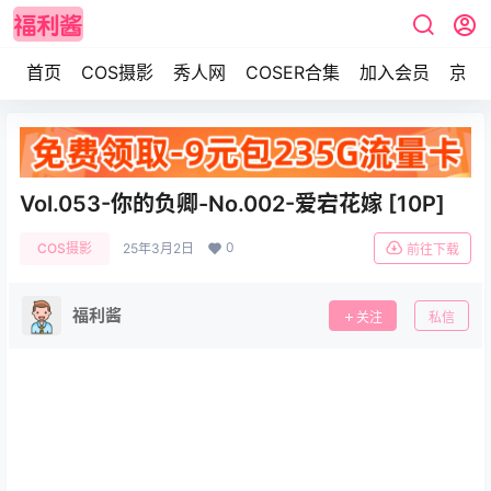
首页
COS摄影
秀人网
COSER合集
加入会员
京东
Vol.053-你的负卿-No.002-爱宕花嫁 [10P]
0
COS摄影
25年3月2日
前往下载
福利酱
关注
私信