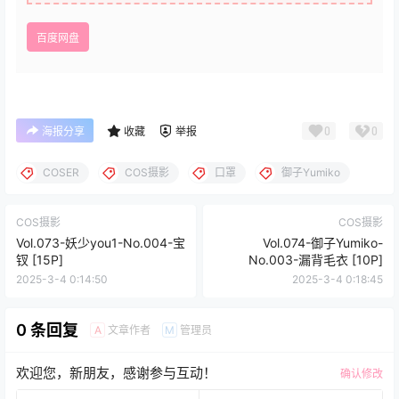
百度网盘
0
0
海报分享
收藏
举报
COSER
COS摄影
口罩
御子Yumiko
COS摄影
COS摄影
Vol.073-妖少you1-No.004-宝
Vol.074-御子Yumiko-
钗 [15P]
No.003-漏背毛衣 [10P]
2025-3-4 0:14:50
2025-3-4 0:18:45
0 条回复
文章作者
管理员
A
M
欢迎您，新朋友，感谢参与互动！
确认修改