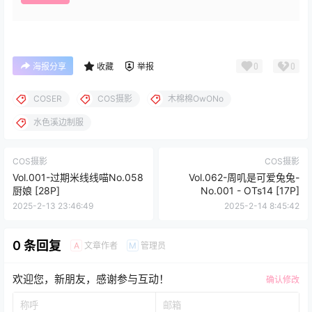
0
0
海报分享
收藏
举报
COSER
COS摄影
木棉棉OwONo
水色溪边制服
COS摄影
COS摄影
Vol.001-过期米线线喵No.058
Vol.062-周叽是可爱兔兔-
厨娘 [28P]
No.001 - OTs14 [17P]
2025-2-13 23:46:49
2025-2-14 8:45:42
0 条回复
文章作者
管理员
A
M
欢迎您，新朋友，感谢参与互动！
确认修改