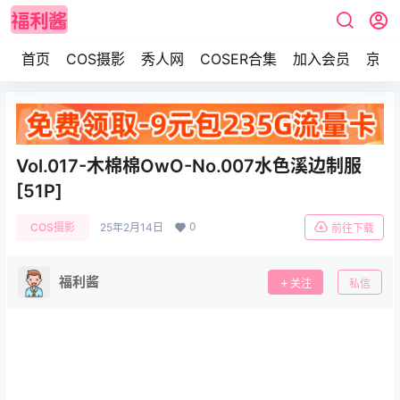
首页
COS摄影
秀人网
COSER合集
加入会员
京东
Vol.017-木棉棉OwO-No.007水色溪边制服
[51P]
0
COS摄影
25年2月14日
前往下载
福利酱
关注
私信