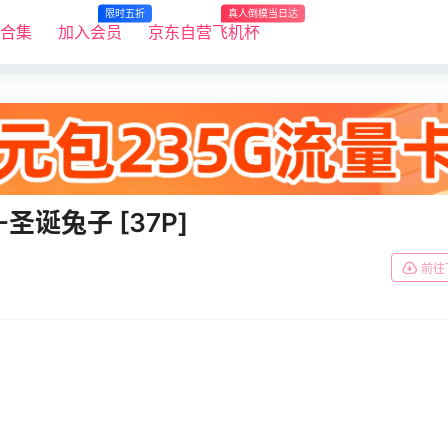
限时五折
真人倒模当日达
R合集
加入会员
京东自营飞机杯
-圣诞兔子 [37P]
前往