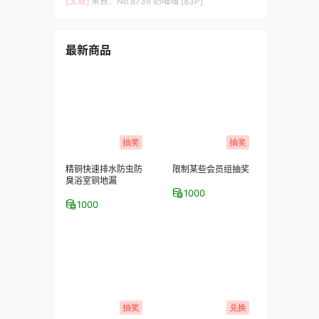
[文章]
来自：
No.8736 奶喵喵 [83P]
最新商品
抽奖
抽奖
精铜快速排水防虫防
限制某些会员组抽奖
臭浴室铜地漏
1000
1000
抽奖
兑换