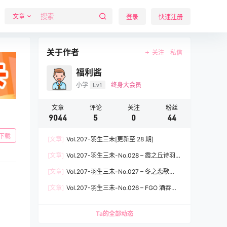
文章
登录
快速注册
关于作者
关注
私信
福利酱
小学
Lv1
终身大会员
文章
评论
关注
粉丝
9044
5
0
44
下载
[文章]
Vol.207-羽生三未[更新至 28 期]
[文章]
Vol.207-羽生三未-No.028 – 霞之丘诗羽兔
女郎 [37P]
[文章]
Vol.207-羽生三未-No.027 – 冬之恋歌
[37P]
[文章]
Vol.207-羽生三未-No.026 – FGO 酒吞童
子女仆 [20P]
Ta的全部动态