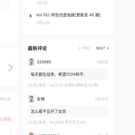
5月2日
6
Vol.102-阿包也是兔娘[更新至 45 期]
3月22日
最新评论
PREV
NEXT
333985
3月5日
每天都在战争，希望2026和平.
[文章]
来自：
Vol.024-白银81[更新至 25 期]
女神
1月30日
苇以航
怎么看不见开了会员
认修改
[文章]
来自：
No.8089 李可可 [73P]