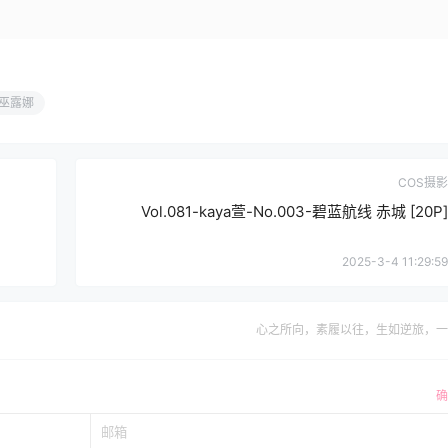
巫露娜
COS摄影
Vol.081-kaya萱-No.003-碧蓝航线 赤城 [20P]
2025-3-4 11:29:59
心之所向，素履以往，生如逆旅，一
确