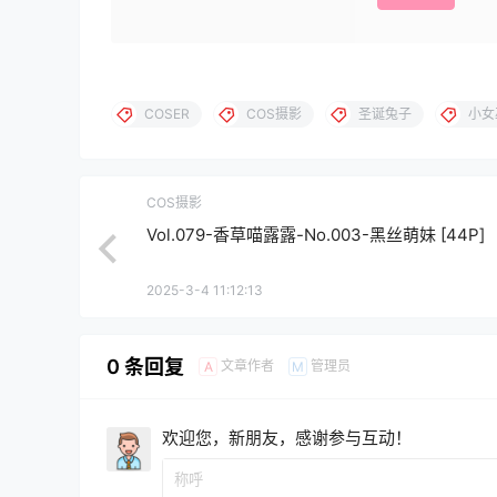
COSER
COS摄影
圣诞兔子
小女
COS摄影
Vol.079-香草喵露露-No.003-黑丝萌妹 [44P]
2025-3-4 11:12:13
0 条回复
文章作者
管理员
A
M
欢迎您，新朋友，感谢参与互动！