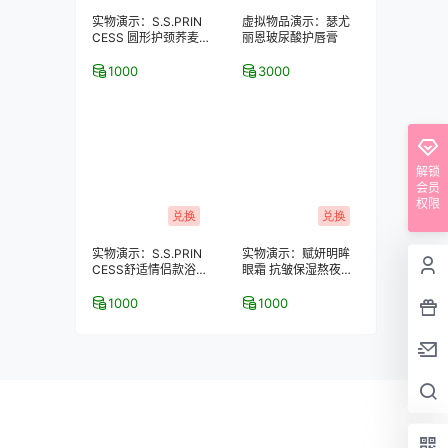
实物演示：S.S.PRIN
虚拟物品演示：瑟尤
CESS 圆形护颈荞麦
丽恩玻尿酸护唇膏
保健枕
1000
3000
解锁
会员
权限
兑换
兑换
实物演示：S.S.PRIN
实物演示：赋妍明眸
CESS舒适情侣款浴室
眼霜 抗皱保湿熬夜去
拖鞋–2双装
黑眼圈 经典热销爆款
1000
1000