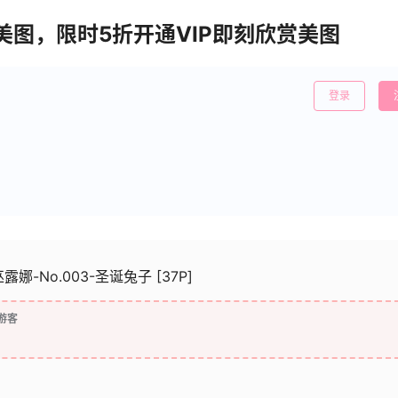
清美图，限时5折开通VIP即刻欣赏美图
登录
巫露娜-No.003-圣诞兔子 [37P]
游客