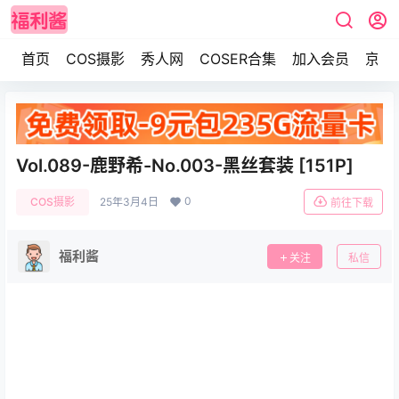
首页
COS摄影
秀人网
COSER合集
加入会员
京东
Vol.089-鹿野希-No.003-黑丝套装 [151P]
0
COS摄影
25年3月4日
前往下载
福利酱
关注
私信