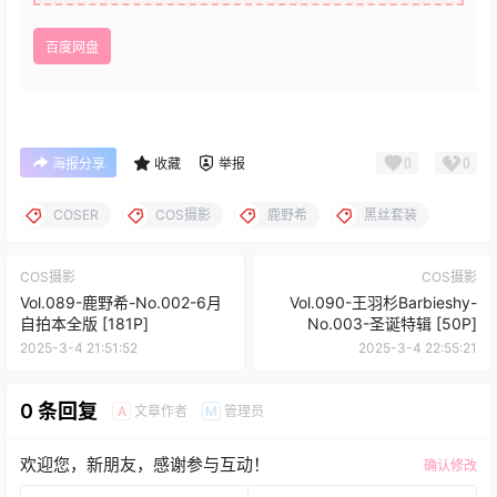
百度网盘
0
0
海报分享
收藏
举报
COSER
COS摄影
鹿野希
黑丝套装
COS摄影
COS摄影
Vol.089-鹿野希-No.002-6月
Vol.090-王羽杉Barbieshy-
自拍本全版 [181P]
No.003-圣诞特辑 [50P]
2025-3-4 21:51:52
2025-3-4 22:55:21
0 条回复
文章作者
管理员
A
M
欢迎您，新朋友，感谢参与互动！
确认修改