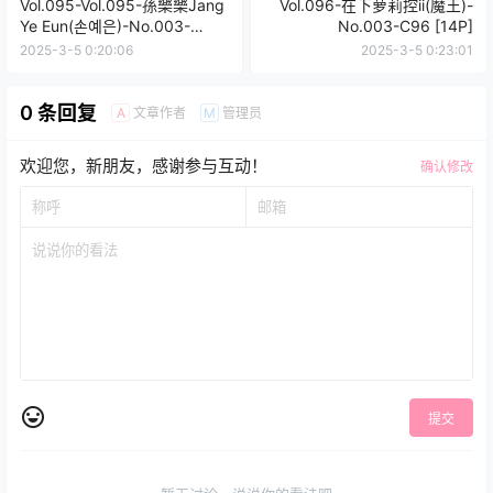
Vol.095-Vol.095-孫樂樂Jang
Vol.096-在下萝莉控ii(魔王)-
Ye Eun(손예은)-No.003-
No.003-C96 [14P]
[ARTGRAVIA] VOL182 [62P]
2025-3-5 0:20:06
2025-3-5 0:23:01
0 条回复
文章作者
管理员
A
M
欢迎您，新朋友，感谢参与互动！
确认修改
提交