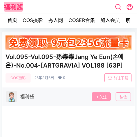
首页
COS摄影
秀人网
COSER合集
加入会员
京东
Vol.095-Vol.095-孫樂樂Jang Ye Eun(손예
은)-No.004-[ARTGRAVIA] VOL188 [63P]
0
COS摄影
25年3月5日
前往下载
福利酱
关注
私信