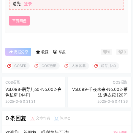
请先
登录
百度网盘
0
0
海报分享
收藏
举报
COSER
COS摄影
大象套套
萌芽儿o0
COS摄影
COS摄影
Vol.098-萌芽儿o0-No.002-白
Vol.099-千夜未来-No.002-蒂
色私房 [44P]
法 连衣裙 [20P]
2025-3-5 0:31:31
2025-3-5 0:41:36
0 条回复
文章作者
管理员
A
M
欢迎您，新朋友，感谢参与互动！
确认修改