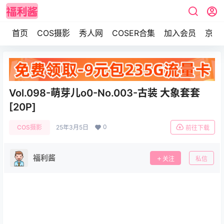
首页
COS摄影
秀人网
COSER合集
加入会员
京东
Vol.098-萌芽儿o0-No.003-古装 大象套套
[20P]
0
COS摄影
25年3月5日
前往下载
福利酱
关注
私信