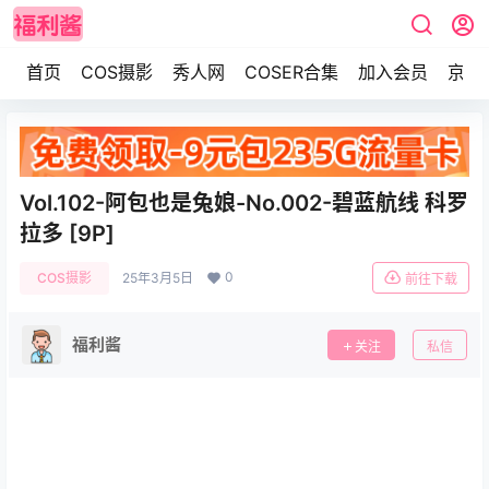
首页
COS摄影
秀人网
COSER合集
加入会员
京东
Vol.102-阿包也是兔娘-No.002-碧蓝航线 科罗
拉多 [9P]
0
COS摄影
25年3月5日
前往下载
福利酱
关注
私信