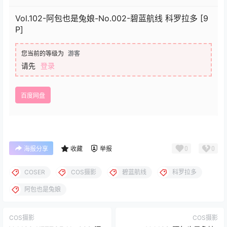
Vol.102-阿包也是兔娘-No.002-碧蓝航线 科罗拉多 [9
P]
您当前的等级为
游客
请先
登录
百度网盘
0
0
海报分享
收藏
举报
COSER
COS摄影
碧蓝航线
科罗拉多
阿包也是兔娘
COS摄影
COS摄影