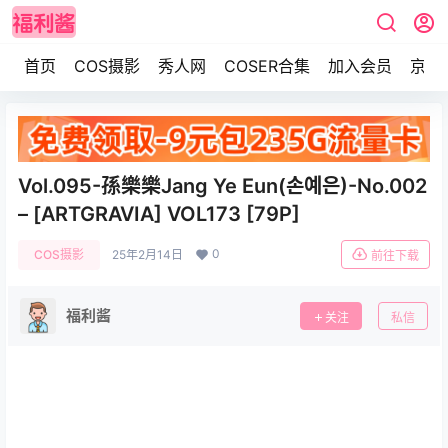
首页
COS摄影
秀人网
COSER合集
加入会员
京东
Vol.095-孫樂樂Jang Ye Eun(손예은)-No.002
– [ARTGRAVIA] VOL173 [79P]
0
COS摄影
25年2月14日
前往下载
福利酱
关注
私信