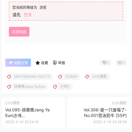
您当前的等级为
游客
请先
登录
百度网盘
0
0
海报分享
收藏
举报
[ARTGRAVIA] VOL173
COSER
COS摄影
孫樂樂Jang Ye Eun
손예은
COS摄影
COS摄影
Vol.095-孫樂樂Jang Ye
Vol.306-是一只废喵了-
Eun(손예
No.001竞泳奶牛 [55P]
은)No.001[ARTGRAVIA]
2025-2-14 22:54:15
2025-2-14 23:18:36
VOL168 [84P]