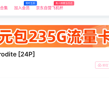
限时五折
真人倒模当日达
R合集
加入会员
京东自营飞机杯
odite [24P]
前往