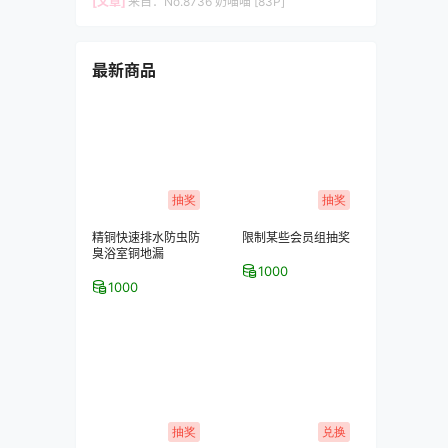
[文章]
来自：
No.8736 奶喵喵 [83P]
最新商品
抽奖
抽奖
精铜快速排水防虫防
限制某些会员组抽奖
臭浴室铜地漏
1000
1000
抽奖
兑换