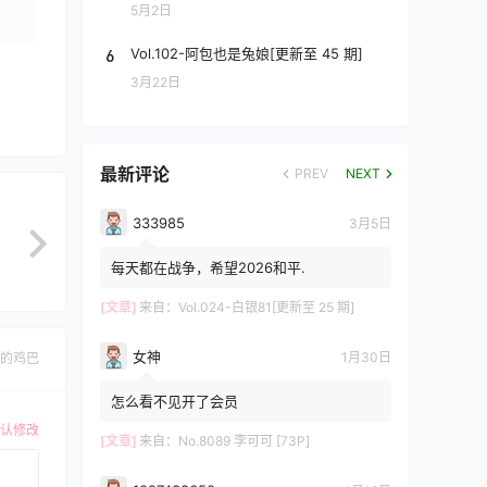
5月2日
6
Vol.102-阿包也是兔娘[更新至 45 期]
3月22日
最新评论
PREV
NEXT
333985
3月5日
每天都在战争，希望2026和平.
[文章]
来自：
Vol.024-白银81[更新至 25 期]
女神
1月30日
的鸡巴
怎么看不见开了会员
认修改
[文章]
来自：
No.8089 李可可 [73P]