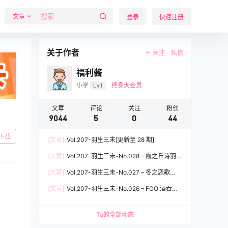
文章
登录
快速注册
关于作者
关注
私信
福利酱
小学
Lv1
终身大会员
文章
评论
关注
粉丝
9044
5
0
44
下载
[文章]
Vol.207-羽生三未[更新至 28 期]
[文章]
Vol.207-羽生三未-No.028 – 霞之丘诗羽兔
女郎 [37P]
[文章]
Vol.207-羽生三未-No.027 – 冬之恋歌
[37P]
[文章]
Vol.207-羽生三未-No.026 – FGO 酒吞童
子女仆 [20P]
Ta的全部动态