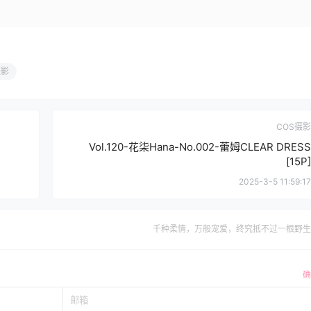
摄影
COS摄影
Vol.120-花柒Hana-No.002-蕾姆CLEAR DRESS
[15P]
2025-3-5 11:59:17
千种柔情，万般宠爱，终究抵不过一根野生
确