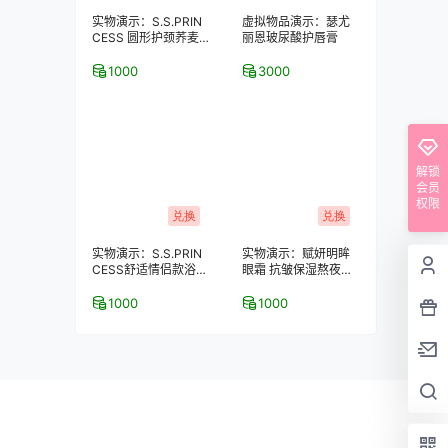
实物演示：S.S.PRIN
虚拟物品演示：瑟尤
CESS 圆形护颈荞麦
丽恩玻尿酸护唇膏
保健枕
1000
3000
解锁
会员
权限
兑换
兑换
实物演示：S.S.PRIN
实物演示：赋妍明眸
CESS舒适情侣款浴室
眼霜 抗皱保湿熬夜去
拖鞋–2双装
黑眼圈 经典热销爆款
1000
1000