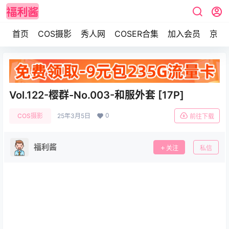
首页
COS摄影
秀人网
COSER合集
加入会员
京东
Vol.122-樱群-No.003-和服外套 [17P]
0
COS摄影
25年3月5日
前往下载
福利酱
关注
私信