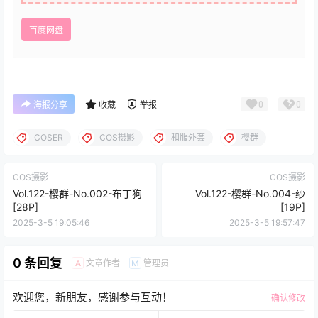
百度网盘
0
0
海报分享
收藏
举报
COSER
COS摄影
和服外套
樱群
COS摄影
COS摄影
Vol.122-樱群-No.002-布丁狗
Vol.122-樱群-No.004-纱
[28P]
[19P]
2025-3-5 19:05:46
2025-3-5 19:57:47
0 条回复
文章作者
管理员
A
M
欢迎您，新朋友，感谢参与互动！
确认修改