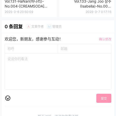
Vol.131-HaNari(하나리)-
Vol.133-Jang Joo 장주
No.004-[CREAMSODA]
(Isabella)-No.002-
Afternoon Sunshine [84P]
ARTGRAVIA_VOL154 [73P]
2025-3-6 23:50:09
2025-3-7 0:17:15
0 条回复
文章作者
管理员
A
M
欢迎您，新朋友，感谢参与互动！
确认修改
提交