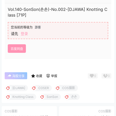
Vol.140-SonSon(손손)-No.002-[DJAWA] Knotting C
lass [71P]
您当前的等级为
游客
请先
登录
百度网盘
0
0
海报分享
收藏
举报
[DJAWA]
COSER
COS摄影
Knotting Class
SonSon
손손
COS摄影
COS摄影