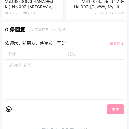
Vol.139-SONG HANA(송하
Vol.140-SonSon(손손)-
나)-No.002-[ARTGRAVIA]
No.003-[DJAWA] My Little
VOL.074 [67P]
Bunny [96P]
2025-3-8 7:09:40
2025-3-8 7:48:02
0 条回复
文章作者
管理员
A
M
欢迎您，新朋友，感谢参与互动！
确认修改
提交