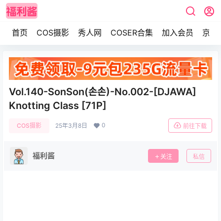
首页
COS摄影
秀人网
COSER合集
加入会员
京东
Vol.140-SonSon(손손)-No.002-[DJAWA]
Knotting Class [71P]
0
COS摄影
25年3月8日
前往下载
福利酱
关注
私信