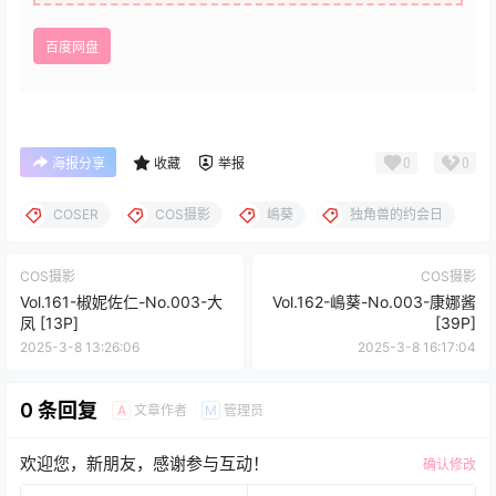
百度网盘
0
0
海报分享
收藏
举报
COSER
COS摄影
嶋葵
独角兽的约会日
COS摄影
COS摄影
Vol.161-椒妮佐仁-No.003-大
Vol.162-嶋葵-No.003-康娜酱
凤 [13P]
[39P]
2025-3-8 13:26:06
2025-3-8 16:17:04
0 条回复
文章作者
管理员
A
M
欢迎您，新朋友，感谢参与互动！
确认修改