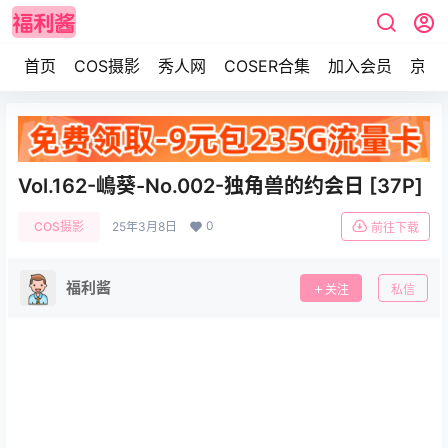
首页
COS摄影
秀人网
COSER合集
加入会员
京东
Vol.162-嶋葵-No.002-独角兽的约会日 [37P]
0
COS摄影
25年3月8日
前往下载
福利酱
关注
私信