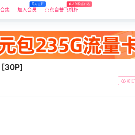
限时五折
真人倒模当日达
R合集
加入会员
京东自营飞机杯
[30P]
前往