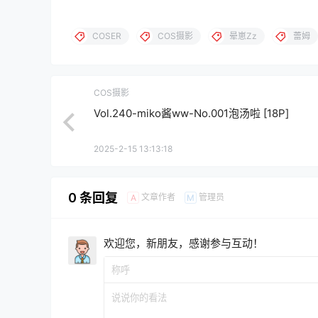
COSER
COS摄影
晕崽Zz
蕾姆
COS摄影
Vol.240-miko酱ww-No.001泡汤啦 [18P]
2025-2-15 13:13:18
0 条回复
文章作者
管理员
A
M
欢迎您，新朋友，感谢参与互动！