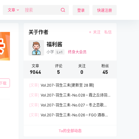
文章
登录
快速注册
关于作者
关注
私信
福利酱
小学
Lv1
终身大会员
文章
评论
关注
粉丝
9044
5
0
45
下载
[文章]
Vol.207-羽生三未[更新至 28 期]
[文章]
Vol.207-羽生三未-No.028 – 霞之丘诗羽兔
女郎 [37P]
[文章]
Vol.207-羽生三未-No.027 – 冬之恋歌
[37P]
[文章]
Vol.207-羽生三未-No.026 – FGO 酒吞童
子女仆 [20P]
Ta的全部动态