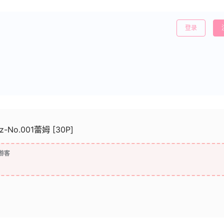
登录
z-No.001蕾姆 [30P]
游客