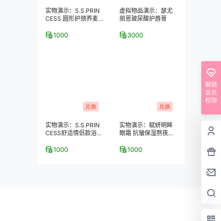
实物演示：S.S.PRIN
虚拟物品演示：瑟尤
CESS 圆形护颈荞麦
丽恩玻尿酸护唇膏
保健枕
1000
3000
解锁
会员
权限
兑换
兑换
实物演示：S.S.PRIN
实物演示：赋妍明眸
CESS舒适情侣款浴室
眼霜 抗皱保湿熬夜去
拖鞋–2双装
黑眼圈 经典热销爆款
1000
1000