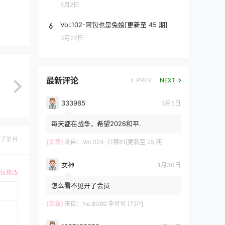
5月2日
6
Vol.102-阿包也是兔娘[更新至 45 期]
3月22日
最新评论
PREV
NEXT
333985
3月5日
每天都在战争，希望2026和平.
了岁月
[文章]
来自：
Vol.024-白银81[更新至 25 期]
女神
1月30日
认修改
怎么看不见开了会员
[文章]
来自：
No.8089 李可可 [73P]