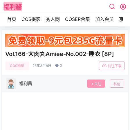
首页
COS摄影
秀人网
COSER合集
加入会员
京东
Vol.166-大肉丸Amiee-No.002-睡衣 [8P]
0
COS摄影
25年3月8日
前往下载
福利酱
关注
私信