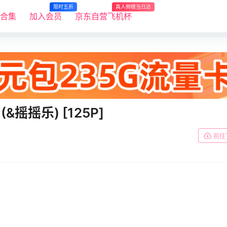
限时五折
真人倒模当日达
R合集
加入会员
京东自营飞机杯
(&摇摇乐) [125P]
前往