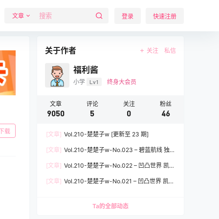
文章
登录
快速注册
关于作者
关注
私信
福利酱
小学
Lv1
终身大会员
文章
评论
关注
粉丝
9050
5
0
46
下载
[文章]
Vol.210-楚楚子w [更新至 23 期]
[文章]
Vol.210-楚楚子w-No.023 – 碧蓝航线 独
角兽 [11P]
[文章]
Vol.210-楚楚子w-No.022 – 凹凸世界 凯莉
安莉洁凯柠 [25P]
[文章]
Vol.210-楚楚子w-No.021 – 凹凸世界 凯莉
安莉洁 [22P]
Ta的全部动态