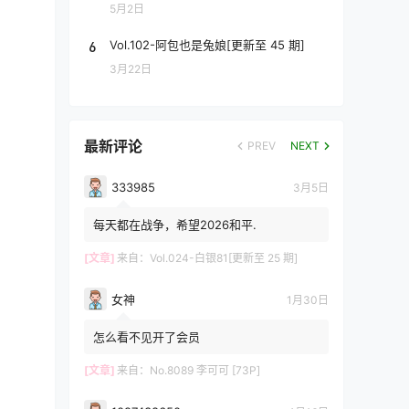
5月2日
6
Vol.102-阿包也是兔娘[更新至 45 期]
3月22日
最新评论
PREV
NEXT
333985
3月5日
每天都在战争，希望2026和平.
[文章]
来自：
Vol.024-白银81[更新至 25 期]
女神
1月30日
怎么看不见开了会员
[文章]
来自：
No.8089 李可可 [73P]