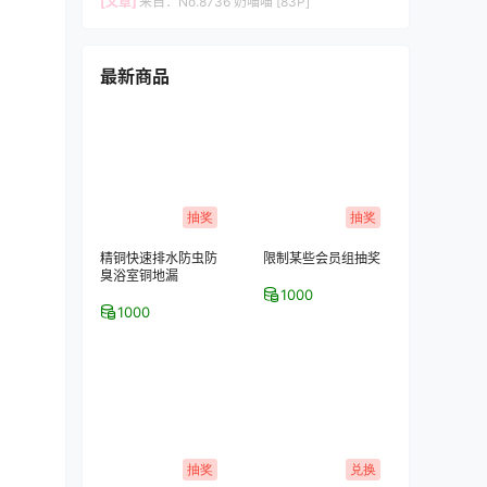
[文章]
来自：
No.8736 奶喵喵 [83P]
最新商品
抽奖
抽奖
精铜快速排水防虫防
限制某些会员组抽奖
臭浴室铜地漏
1000
1000
抽奖
兑换