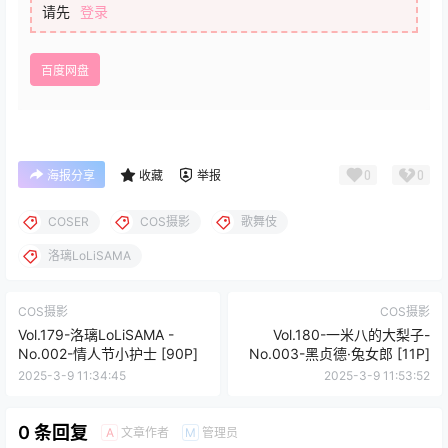
请先
登录
百度网盘
0
0
海报分享
收藏
举报
COSER
COS摄影
歌舞伎
洛璃LoLiSAMA
COS摄影
COS摄影
Vol.179-洛璃LoLiSAMA -
Vol.180-一米八的大梨子-
No.002-情人节小护士 [90P]
No.003-黑贞德·兔女郎 [11P]
2025-3-9 11:34:45
2025-3-9 11:53:52
0 条回复
文章作者
管理员
A
M