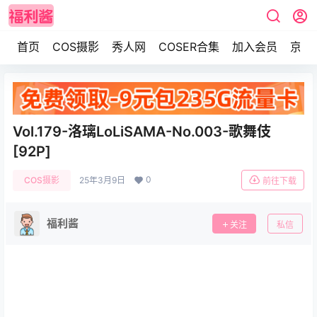
首页
COS摄影
秀人网
COSER合集
加入会员
京东
Vol.179-洛璃LoLiSAMA-No.003-歌舞伎
[92P]
0
COS摄影
25年3月9日
前往下载
福利酱
关注
私信