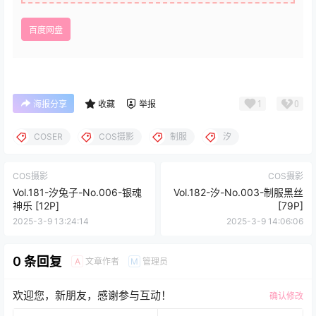
百度网盘
1
0
海报分享
收藏
举报
COSER
COS摄影
制服
汐
COS摄影
COS摄影
Vol.181-汐兔子-No.006-银魂
Vol.182-汐-No.003-制服黑丝
神乐 [12P]
[79P]
2025-3-9 13:24:14
2025-3-9 14:06:06
0 条回复
文章作者
管理员
A
M
欢迎您，新朋友，感谢参与互动！
确认修改