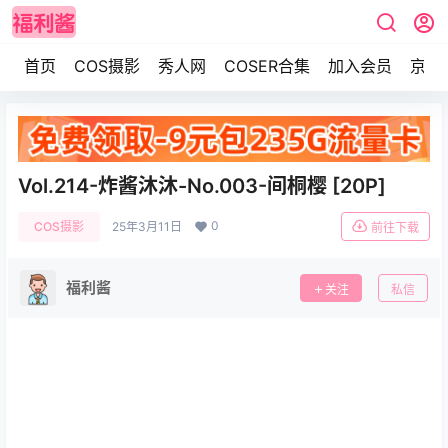
首页
COS摄影
秀人网
COSER合集
加入会员
京东
Vol.214-炸酱沐沐-No.003-间桐樱 [20P]
0
COS摄影
25年3月11日
前往下载
福利酱
关注
私信