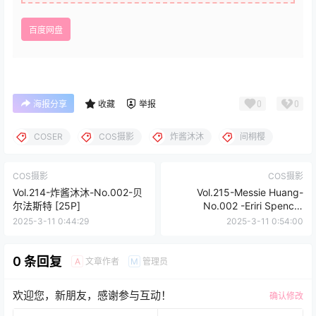
百度网盘
0
0
海报分享
收藏
举报
COSER
COS摄影
炸酱沐沐
间桐樱
COS摄影
COS摄影
Vol.214-炸酱沐沐-No.002-贝
Vol.215-Messie Huang-
尔法斯特 [25P]
No.002 -Eriri Spencer
Sawamura [26P]
2025-3-11 0:44:29
2025-3-11 0:54:00
0 条回复
文章作者
管理员
A
M
欢迎您，新朋友，感谢参与互动！
确认修改