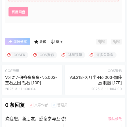
百度网盘
0
0
海报分享
收藏
举报
COSER
COS摄影
冰川镜华
许多鱼鱼鱼
COS摄影
COS摄影
Vol.217-许多鱼鱼鱼-No.002-
Vol.218-闪月半-No.003-加藤
宝石之国 钻石 [10P]
惠 制服 [17P]
2025-3-11 1:00:04
2025-3-11 1:04:00
0 条回复
文章作者
管理员
A
M
欢迎您，新朋友，感谢参与互动！
确认修改