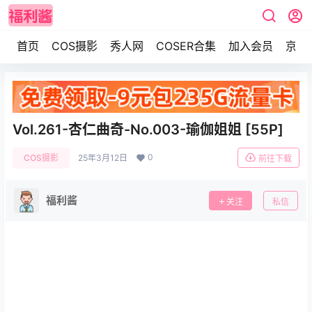
首页
COS摄影
秀人网
COSER合集
加入会员
京东
Vol.261-杏仁曲奇-No.003-瑜伽姐姐 [55P]
0
COS摄影
25年3月12日
前往下载
福利酱
关注
私信