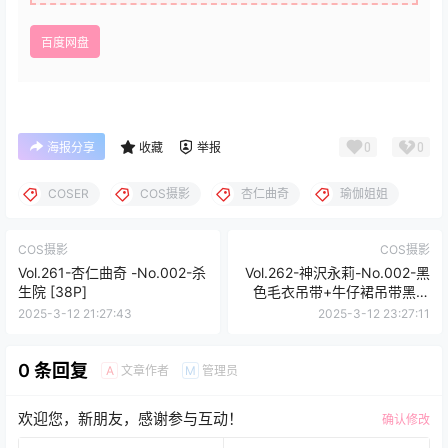
百度网盘
0
0
海报分享
收藏
举报
COSER
COS摄影
杏仁曲奇
瑜伽姐姐
COS摄影
COS摄影
Vol.261-杏仁曲奇 -No.002-杀
Vol.262-神沢永莉-No.002-黑
生院 [38P]
色毛衣吊带+牛仔裙吊带黑丝
[22P]
2025-3-12 21:27:43
2025-3-12 23:27:11
0 条回复
文章作者
管理员
A
M
欢迎您，新朋友，感谢参与互动！
确认修改