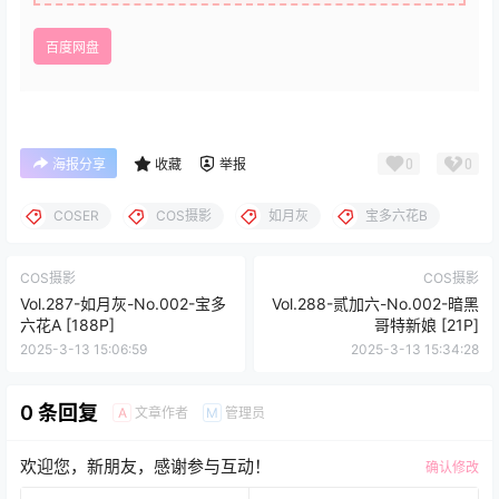
百度网盘
0
0
海报分享
收藏
举报
COSER
COS摄影
如月灰
宝多六花B
COS摄影
COS摄影
Vol.287-如月灰-No.002-宝多
Vol.288-贰加六-No.002-暗黑
六花A [188P]
哥特新娘 [21P]
2025-3-13 15:06:59
2025-3-13 15:34:28
0 条回复
文章作者
管理员
A
M
欢迎您，新朋友，感谢参与互动！
确认修改