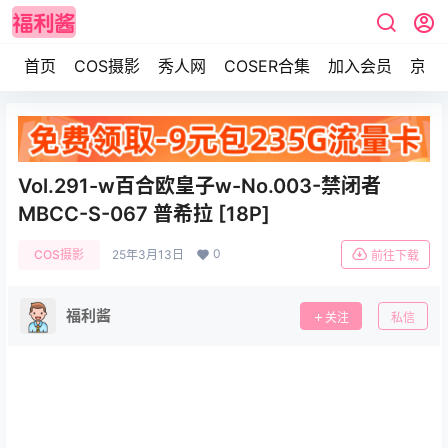
首页
COS摄影
秀人网
COSER合集
加入会员
京东
Vol.291-w百合欧皇子w-No.003-禁闭者
MBCC-S-067 普希拉 [18P]
0
COS摄影
25年3月13日
前往下载
福利酱
关注
私信