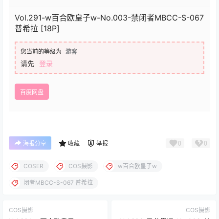
Vol.291-w百合欧皇子w-No.003-禁闭者MBCC-S-067
普希拉 [18P]
您当前的等级为
游客
请先
登录
百度网盘
0
0
海报分享
收藏
举报
COSER
COS摄影
w百合欧皇子w
闭者MBCC-S-067 普希拉
COS摄影
COS摄影