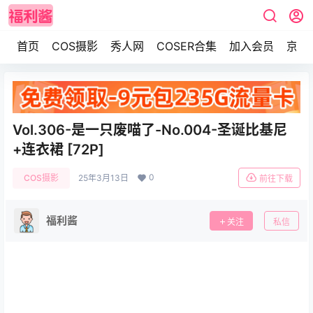
首页
COS摄影
秀人网
COSER合集
加入会员
京东
Vol.306-是一只废喵了-No.004-圣诞比基尼
+连衣裙 [72P]
0
COS摄影
25年3月13日
前往下载
福利酱
关注
私信