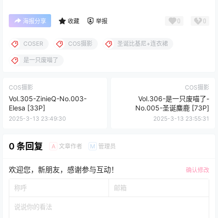
0
0
海报分享
收藏
举报
COSER
COS摄影
圣诞比基尼+连衣裙
是一只废喵了
COS摄影
COS摄影
Vol.305-ZinieQ-No.003-
Vol.306-是一只废喵了-
Elesa [33P]
No.005-圣诞麋鹿 [73P]
2025-3-13 23:49:30
2025-3-13 23:55:31
0 条回复
文章作者
管理员
A
M
欢迎您，新朋友，感谢参与互动！
确认修改