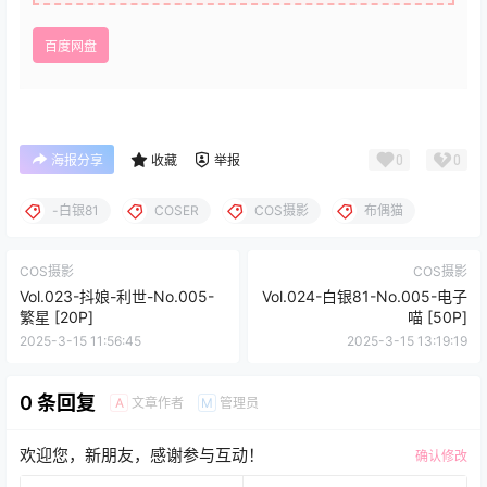
百度网盘
0
0
海报分享
收藏
举报
-白银81
COSER
COS摄影
布偶猫
COS摄影
COS摄影
Vol.023-抖娘-利世-No.005-
Vol.024-白银81-No.005-电子
繁星 [20P]
喵 [50P]
2025-3-15 11:56:45
2025-3-15 13:19:19
0 条回复
文章作者
管理员
A
M
欢迎您，新朋友，感谢参与互动！
确认修改