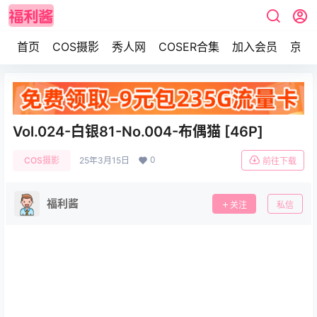
首页
COS摄影
秀人网
COSER合集
加入会员
京东
Vol.024-白银81-No.004-布偶猫 [46P]
0
COS摄影
25年3月15日
前往下载
福利酱
关注
私信