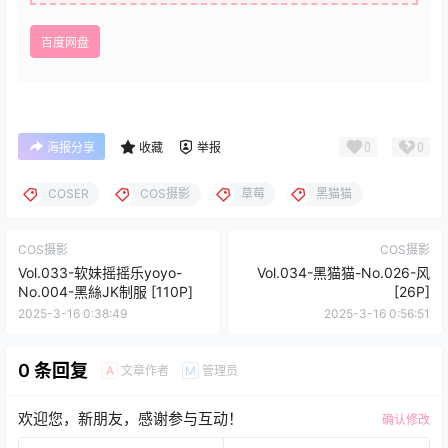
百度网盘
0
0
海报分享
收藏
举报
COSER
COS摄影
草莓
黑猫猫
COS摄影
COS摄影
Vol.033-软妹摇摇乐yoyo-
Vol.034-黑猫猫-No.026-风
No.004-黑絲JK制服 [110P]
[26P]
2025-3-16 0:38:49
2025-3-16 0:56:51
0 条回复
文章作者
管理员
A
M
欢迎您，新朋友，感谢参与互动！
确认修改