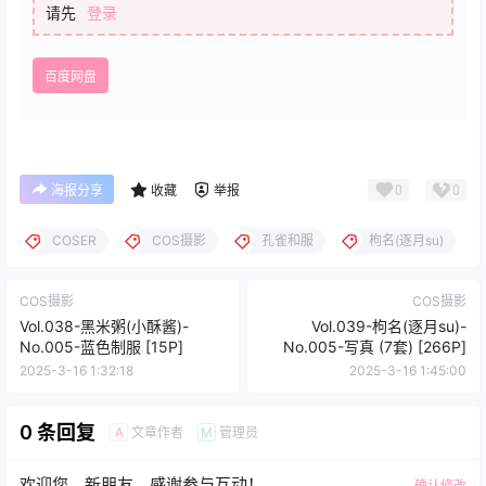
请先
登录
百度网盘
0
0
海报分享
收藏
举报
COSER
COS摄影
孔雀和服
枸名(逐月su)
COS摄影
COS摄影
Vol.038-黑米粥(小酥酱)-
Vol.039-枸名(逐月su)-
No.005-蓝色制服 [15P]
No.005-写真 (7套) [266P]
2025-3-16 1:32:18
2025-3-16 1:45:00
0 条回复
文章作者
管理员
A
M
欢迎您，新朋友，感谢参与互动！
确认修改