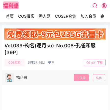
首页
COS摄影
秀人网
COSER合集
加入会员
京东
Vol.039-枸名(逐月su)-No.008-孔雀和服
[39P]
0
COS摄影
25年3月16日
前往下载
福利酱
关注
私信