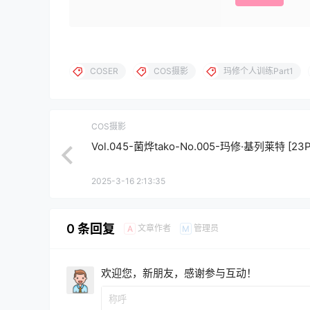
COSER
COS摄影
玛修个人训练Part1
COS摄影
Vol.045-菌烨tako-No.005-玛修·基列莱特 [23P
2025-3-16 2:13:35
0 条回复
文章作者
管理员
A
M
欢迎您，新朋友，感谢参与互动！