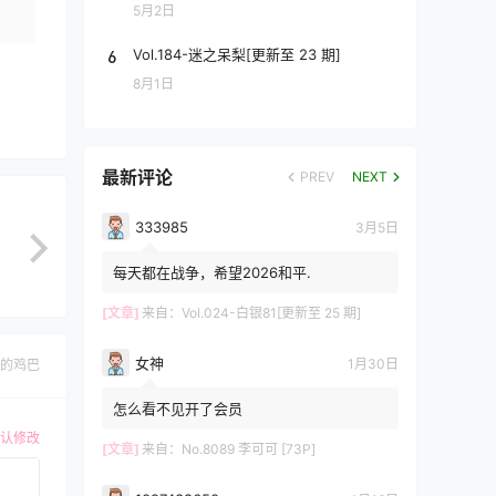
5月2日
6
Vol.184-迷之呆梨[更新至 23 期]
8月1日
最新评论
PREV
NEXT
333985
3月5日
每天都在战争，希望2026和平.
[文章]
来自：
Vol.024-白银81[更新至 25 期]
女神
1月30日
的鸡巴
怎么看不见开了会员
认修改
[文章]
来自：
No.8089 李可可 [73P]