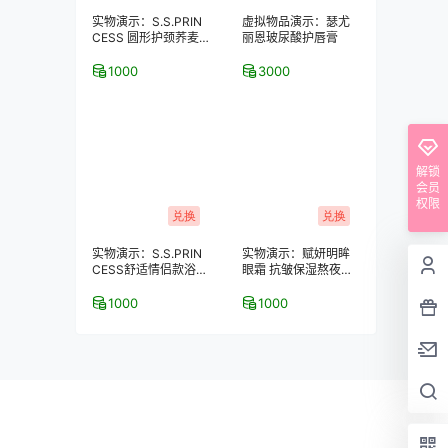
实物演示：S.S.PRIN
虚拟物品演示：瑟尤
CESS 圆形护颈荞麦
丽恩玻尿酸护唇膏
保健枕
1000
3000
解锁
会员
权限
兑换
兑换
实物演示：S.S.PRIN
实物演示：赋妍明眸
CESS舒适情侣款浴室
眼霜 抗皱保湿熬夜去
拖鞋–2双装
黑眼圈 经典热销爆款
1000
1000