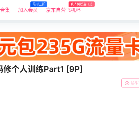
限时五折
真人倒模当日达
R合集
加入会员
京东自营飞机杯
-玛修个人训练Part1 [9P]
前往