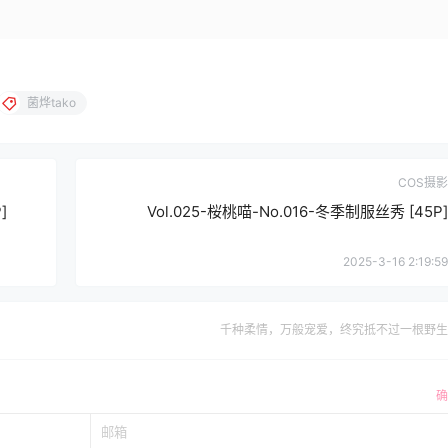
菌烨tako
COS摄影
]
Vol.025-桜桃喵-No.016-冬季制服丝秀 [45P]
2025-3-16 2:19:59
千种柔情，万般宠爱，终究抵不过一根野生
确