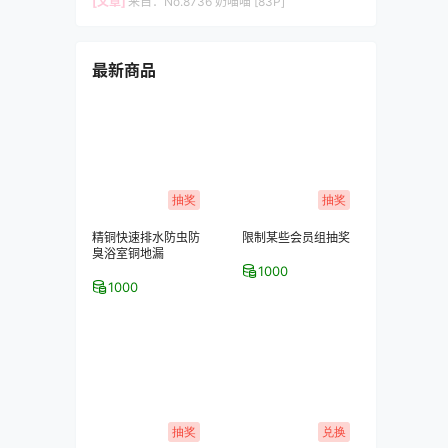
[文章]
来自：
No.8736 奶喵喵 [83P]
最新商品
抽奖
抽奖
精铜快速排水防虫防
限制某些会员组抽奖
臭浴室铜地漏
1000
1000
抽奖
兑换