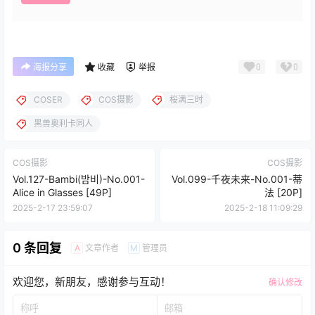
0
0
海报分享
收藏
举报
COSER
COS摄影
桜满三时
黑兽奥利卡同人
COS摄影
COS摄影
Vol.127-Bambi(밤비)-No.001-
Vol.099-千夜未来-No.001-蒂
Alice in Glasses [49P]
法 [20P]
2025-2-17 23:59:07
2025-2-18 11:09:29
0 条回复
文章作者
管理员
A
M
欢迎您，新朋友，感谢参与互动！
确认修改