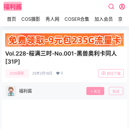
首页
COS摄影
秀人网
COSER合集
加入会员
京东
Vol.228-桜满三时-No.001-黑兽奥利卡同人
[31P]
0
COS摄影
25年2月18日
前往下载
福利酱
关注
私信