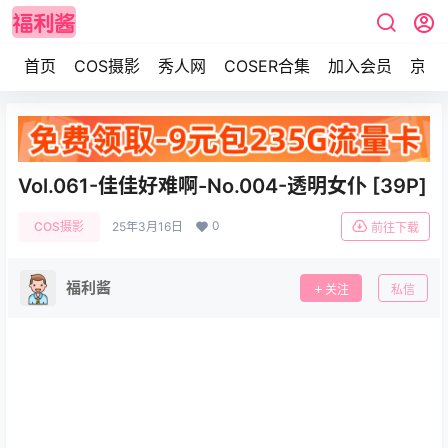
首页
COS摄影
秀人网
COSER合集
加入会员
京东
Vol.061-佳佳好难啊-No.004-透明女仆 [39P]
0
COS摄影
25年3月16日
前往下载
福利酱
关注
私信