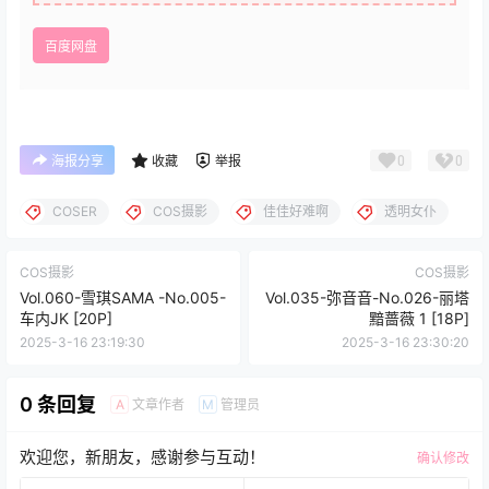
百度网盘
0
0
海报分享
收藏
举报
COSER
COS摄影
佳佳好难啊
透明女仆
COS摄影
COS摄影
Vol.060-雪琪SAMA -No.005-
Vol.035-弥音音-No.026-丽塔
车内JK [20P]
黯蔷薇 1 [18P]
2025-3-16 23:19:30
2025-3-16 23:30:20
0 条回复
文章作者
管理员
A
M
欢迎您，新朋友，感谢参与互动！
确认修改