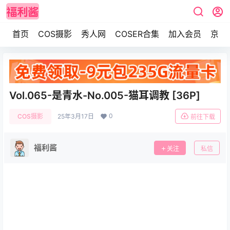
首页
COS摄影
秀人网
COSER合集
加入会员
京东
Vol.065-是青水-No.005-猫耳调教 [36P]
0
COS摄影
25年3月17日
前往下载
福利酱
关注
私信