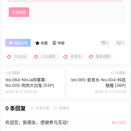
百度网盘
0
0
海报分享
收藏
举报
COSER
COS摄影
是青水
猫耳调教
COS摄影
COS摄影
Vol.064-NinJa阿寨寨-
Vol.065-是青水-No.004-科技
No.005-肉肉大白兔 [55P]
魅魔 [36P]
2025-3-17 0:02:35
2025-3-17 0:13:16
0 条回复
文章作者
管理员
A
M
欢迎您，新朋友，感谢参与互动！
确认修改