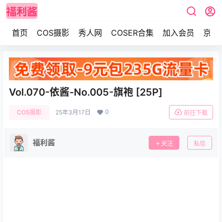
首页
COS摄影
秀人网
COSER合集
加入会员
京东
Vol.070-依酱-No.005-旗袍 [25P]
0
COS摄影
25年3月17日
前往下载
福利酱
关注
私信