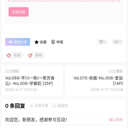
百度网盘
0
0
海报分享
收藏
举报
依酱
旗袍
COS摄影
COS摄影
Vol.069-芊川一笑(一笑芳香
Vol.070-依酱-No.006-爱岩
沁) -No.006-早餐奶 [25P]
[14P]
2025-3-17 11:01:23
2025-3-17 11:02:28
0 条回复
文章作者
管理员
A
M
欢迎您，新朋友，感谢参与互动！
确认修改