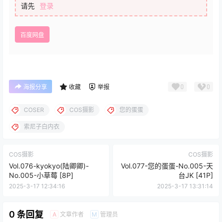
请先
登录
百度网盘
0
0
海报分享
收藏
举报
COSER
COS摄影
您的蛋蛋
索尼子白内衣
COS摄影
COS摄影
Vol.076-kyokyo(陆卿卿)-
Vol.077-您的蛋蛋-No.005-天
No.005-小草莓 [8P]
台JK [41P]
2025-3-17 12:34:16
2025-3-17 13:31:14
0 条回复
文章作者
管理员
A
M