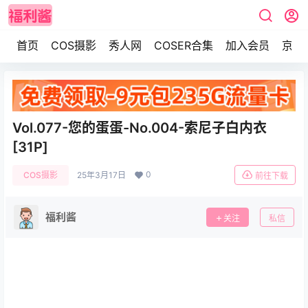
首页
COS摄影
秀人网
COSER合集
加入会员
京东
Vol.077-您的蛋蛋-No.004-索尼子白内衣
[31P]
0
COS摄影
25年3月17日
前往下载
福利酱
关注
私信