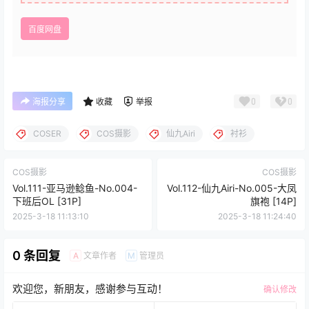
百度网盘
0
0
海报分享
收藏
举报
COSER
COS摄影
仙九Airi
衬衫
COS摄影
COS摄影
Vol.111-亚马逊鲶鱼-No.004-
Vol.112-仙九Airi-No.005-大凤
下班后OL [31P]
旗袍 [14P]
2025-3-18 11:13:10
2025-3-18 11:24:40
0 条回复
文章作者
管理员
A
M
欢迎您，新朋友，感谢参与互动！
确认修改