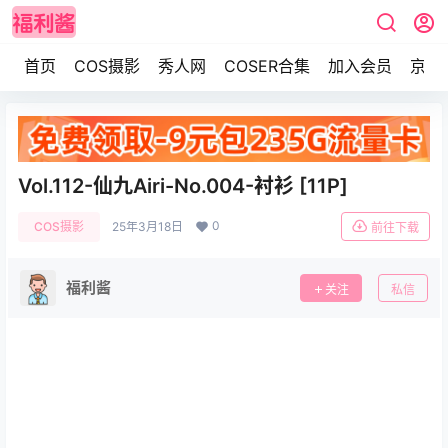
首页
COS摄影
秀人网
COSER合集
加入会员
京东
Vol.112-仙九Airi-No.004-衬衫 [11P]
0
COS摄影
25年3月18日
前往下载
福利酱
关注
私信