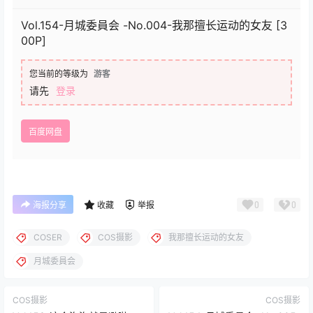
Vol.154-月城委員会 -No.004-我那擅长运动的女友 [3
00P]
您当前的等级为
游客
请先
登录
百度网盘
0
0
海报分享
收藏
举报
COSER
COS摄影
我那擅长运动的女友
月城委員会
COS摄影
COS摄影