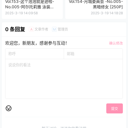
Vol.153-这个泡泡就是逊啦-
Vol.154-月城委員会 -No.005-
No.005-阿尔托莉雅 泳装
黑暗修女 [250P]
[14P]
2025-3-19 14:09:58
2025-3-19 14:18:28
0 条回复
文章作者
管理员
A
M
欢迎您，新朋友，感谢参与互动！
确认修改
提交