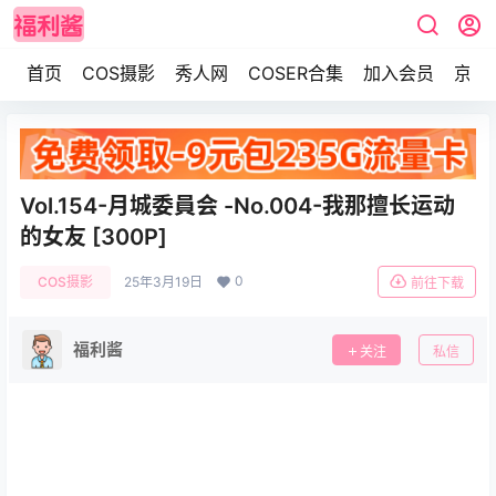
首页
COS摄影
秀人网
COSER合集
加入会员
京东
Vol.154-月城委員会 -No.004-我那擅长运动
的女友 [300P]
0
COS摄影
25年3月19日
前往下载
福利酱
关注
私信