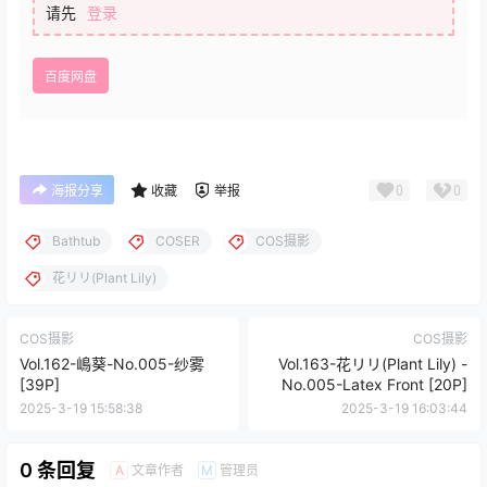
请先
登录
百度网盘
0
0
海报分享
收藏
举报
Bathtub
COSER
COS摄影
花リリ(Plant Lily)
COS摄影
COS摄影
Vol.162-嶋葵-No.005-纱雾
Vol.163-花リリ(Plant Lily) -
[39P]
No.005-Latex Front [20P]
2025-3-19 15:58:38
2025-3-19 16:03:44
0 条回复
文章作者
管理员
A
M