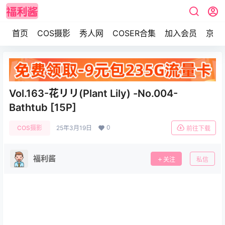
首页
COS摄影
秀人网
COSER合集
加入会员
京东
Vol.163-花リリ(Plant Lily) -No.004-
Bathtub [15P]
0
COS摄影
25年3月19日
前往下载
福利酱
关注
私信