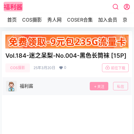
首页
COS摄影
秀人网
COSER合集
加入会员
京东
Vol.184-迷之呆梨-No.004-黑色长筒袜 [15P]
0
COS摄影
25年3月20日
前往下载
福利酱
关注
私信