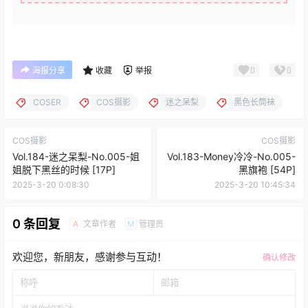
0
0
海报分享
收藏
举报
COSER
COS摄影
迷之呆梨
黑色长筒袜
COS摄影
COS摄影
Vol.184-迷之呆梨-No.005-姐
Vol.183-Money冷冷-No.005-
姐脱下黑丝的时候 [17P]
黑旗袍 [54P]
2025-3-20 0:08:30
2025-3-20 10:45:34
0 条回复
文章作者
管理员
A
M
欢迎您，新朋友，感谢参与互动！
确认修改