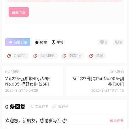
百度网盘
0
0
海报分享
收藏
举报
COSER
COS摄影
刺青Poi
赫敏
COS摄影
COS摄影
Vol.225-瓦斯塔亚小龙虾-
Vol.227-刺青Poi-No.005-驯
No.005-樫野女仆 [26P]
养 [60P]
2025-3-21 15:04:28
2025-3-21 16:31:45
0 条回复
文章作者
管理员
A
M
欢迎您，新朋友，感谢参与互动！
确认修改